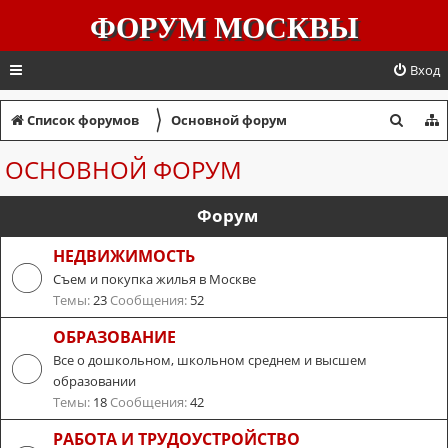
ФОРУМ МОСКВЫ
Вход
〉
П
Список форумов
Основной форум
о
ОСНОВНОЙ ФОРУМ
и
с
Форум
к
НЕДВИЖИМОСТЬ
Съем и покупка жилья в Москве
Темы:
23
Сообщения:
52
ОБРАЗОВАНИЕ
Все о дошкольном, школьном среднем и высшем
образовании
Темы:
18
Сообщения:
42
РАБОТА И ТРУДОУСТРОЙСТВО