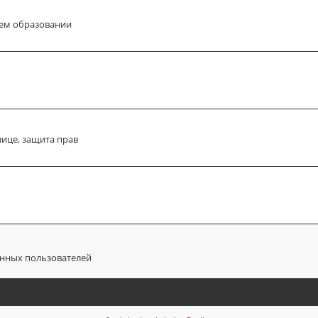
ем образовании
лице, защита прав
анных пользователей