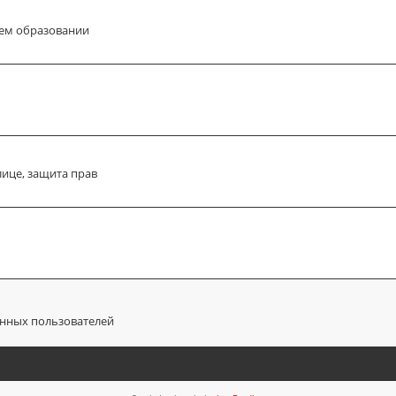
ем образовании
лице, защита прав
анных пользователей