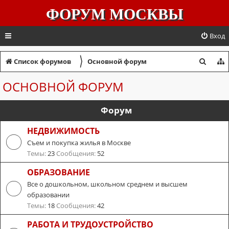
ФОРУМ МОСКВЫ
Вход
〉
П
Список форумов
Основной форум
о
ОСНОВНОЙ ФОРУМ
и
с
Форум
к
НЕДВИЖИМОСТЬ
Съем и покупка жилья в Москве
Темы:
23
Сообщения:
52
ОБРАЗОВАНИЕ
Все о дошкольном, школьном среднем и высшем
образовании
Темы:
18
Сообщения:
42
РАБОТА И ТРУДОУСТРОЙСТВО