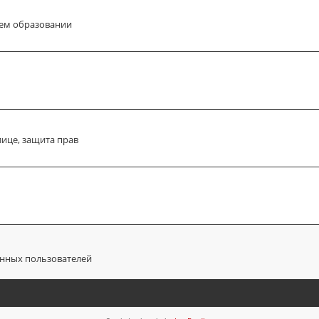
ем образовании
лице, защита прав
анных пользователей