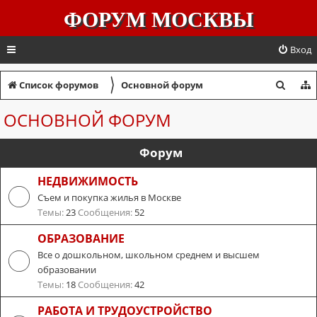
ФОРУМ МОСКВЫ
Вход
〉
П
Список форумов
Основной форум
о
ОСНОВНОЙ ФОРУМ
и
с
Форум
к
НЕДВИЖИМОСТЬ
Съем и покупка жилья в Москве
Темы:
23
Сообщения:
52
ОБРАЗОВАНИЕ
Все о дошкольном, школьном среднем и высшем
образовании
Темы:
18
Сообщения:
42
РАБОТА И ТРУДОУСТРОЙСТВО