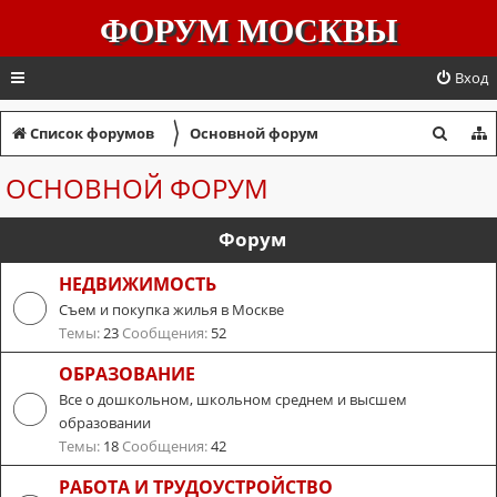
ФОРУМ МОСКВЫ
Вход
〉
П
Список форумов
Основной форум
о
ОСНОВНОЙ ФОРУМ
и
с
Форум
к
НЕДВИЖИМОСТЬ
Съем и покупка жилья в Москве
Темы:
23
Сообщения:
52
ОБРАЗОВАНИЕ
Все о дошкольном, школьном среднем и высшем
образовании
Темы:
18
Сообщения:
42
РАБОТА И ТРУДОУСТРОЙСТВО