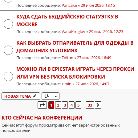
Последнее сообщение:
Pancake
«
29 июл 2026, 18:15
КУДА СДАТЬ БУДДИЙСКУЮ СТАТУЭТКУ В
МОСКВЕ
Последнее сообщение:
VanoKruglov
«
29 июл 2026, 12:23
КАК ВЫБРАТЬ ОТПАРИВАТЕЛЬ ДЛЯ ОДЕЖДЫ В
ДОМАШНИХ УСЛОВИЯХ
Последнее сообщение:
Zoltan
«
27 июл 2026, 16:49
МОЖНО ЛИ В EPICSTAR ИГРАТЬ ЧЕРЕЗ ПРОКСИ
ИЛИ VPN БЕЗ РИСКА БЛОКИРОВКИ
Последнее сообщение:
zimin
«
27 июл 2026, 14:07
НОВАЯ ТЕМА
СТРАНИЦА
1
ИЗ
33
1
2
3
4
5
33
СЛЕД.
…
КТО СЕЙЧАС НА КОНФЕРЕНЦИИ
Сейчас этот форум просматривают: нет зарегистрированных
пользователей