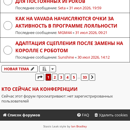
ДЛЯ ПОСТОЯННЫХ ИГРОКОВ
Последнее сообщение:
Seta
«
31 июл 2026, 19:59
КАК НА VAVADA НАЧИСЛЯЮТСЯ ОЧКИ ЗА
АКТИВНОСТЬ В ПРОГРАММЕ ЛОЯЛЬНОСТИ
Последнее сообщение:
MGM44
«
31 июл 2026, 09:21
АДАПТАЦИЯ СЦЕПЛЕНИЯ ПОСЛЕ ЗАМЕНЫ НА
КОРОЛЛЕ С РОБОТОМ
Последнее сообщение:
Sunshine
«
30 июл 2026, 14:12
НОВАЯ ТЕМА
СТРАНИЦА
1
ИЗ
33
1
2
3
4
5
33
СЛЕД.
…
КТО СЕЙЧАС НА КОНФЕРЕНЦИИ
Сейчас этот форум просматривают: нет зарегистрированных
пользователей
Список форумов
FAQ
Удалить cookies
Stasis Leak style by
Ian Bradley