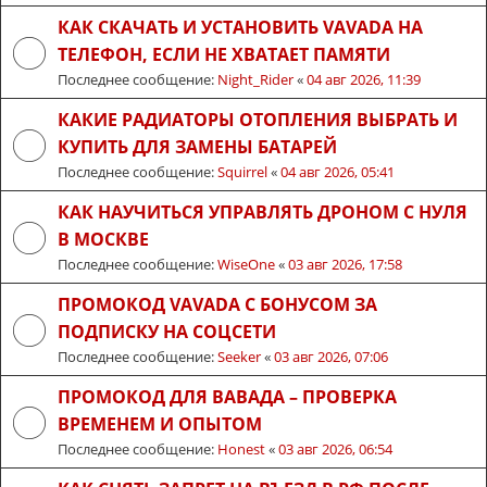
КАК СКАЧАТЬ И УСТАНОВИТЬ VAVADA НА
ТЕЛЕФОН, ЕСЛИ НЕ ХВАТАЕТ ПАМЯТИ
Последнее сообщение:
Night_Rider
«
04 авг 2026, 11:39
КАКИЕ РАДИАТОРЫ ОТОПЛЕНИЯ ВЫБРАТЬ И
КУПИТЬ ДЛЯ ЗАМЕНЫ БАТАРЕЙ
Последнее сообщение:
Squirrel
«
04 авг 2026, 05:41
КАК НАУЧИТЬСЯ УПРАВЛЯТЬ ДРОНОМ С НУЛЯ
В МОСКВЕ
Последнее сообщение:
WiseOne
«
03 авг 2026, 17:58
ПРОМОКОД VAVADA С БОНУСОМ ЗА
ПОДПИСКУ НА СОЦСЕТИ
Последнее сообщение:
Seeker
«
03 авг 2026, 07:06
ПРОМОКОД ДЛЯ ВАВАДА – ПРОВЕРКА
ВРЕМЕНЕМ И ОПЫТОМ
Последнее сообщение:
Honest
«
03 авг 2026, 06:54