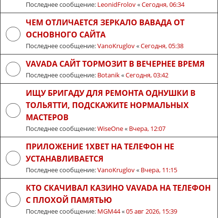
Последнее сообщение:
LeonidFrolov
«
Сегодня, 06:34
ЧЕМ ОТЛИЧАЕТСЯ ЗЕРКАЛО ВАВАДА ОТ
ОСНОВНОГО САЙТА
Последнее сообщение:
VanoKruglov
«
Сегодня, 05:38
VAVADA САЙТ ТОРМОЗИТ В ВЕЧЕРНЕЕ ВРЕМЯ
Последнее сообщение:
Botanik
«
Сегодня, 03:42
ИЩУ БРИГАДУ ДЛЯ РЕМОНТА ОДНУШКИ В
ТОЛЬЯТТИ, ПОДСКАЖИТЕ НОРМАЛЬНЫХ
МАСТЕРОВ
Последнее сообщение:
WiseOne
«
Вчера, 12:07
ПРИЛОЖЕНИЕ 1XBET НА ТЕЛЕФОН НЕ
УСТАНАВЛИВАЕТСЯ
Последнее сообщение:
VanoKruglov
«
Вчера, 11:15
КТО СКАЧИВАЛ КАЗИНО VAVADA НА ТЕЛЕФОН
С ПЛОХОЙ ПАМЯТЬЮ
Последнее сообщение:
MGM44
«
05 авг 2026, 15:39