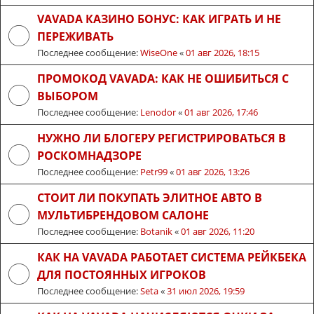
VAVADA КАЗИНО БОНУС: КАК ИГРАТЬ И НЕ
ПЕРЕЖИВАТЬ
Последнее сообщение:
WiseOne
«
01 авг 2026, 18:15
ПРОМОКОД VAVADA: КАК НЕ ОШИБИТЬСЯ С
ВЫБОРОМ
Последнее сообщение:
Lenodor
«
01 авг 2026, 17:46
НУЖНО ЛИ БЛОГЕРУ РЕГИСТРИРОВАТЬСЯ В
РОСКОМНАДЗОРЕ
Последнее сообщение:
Petr99
«
01 авг 2026, 13:26
СТОИТ ЛИ ПОКУПАТЬ ЭЛИТНОЕ АВТО В
МУЛЬТИБРЕНДОВОМ САЛОНЕ
Последнее сообщение:
Botanik
«
01 авг 2026, 11:20
КАК НА VAVADA РАБОТАЕТ СИСТЕМА РЕЙКБЕКА
ДЛЯ ПОСТОЯННЫХ ИГРОКОВ
Последнее сообщение:
Seta
«
31 июл 2026, 19:59