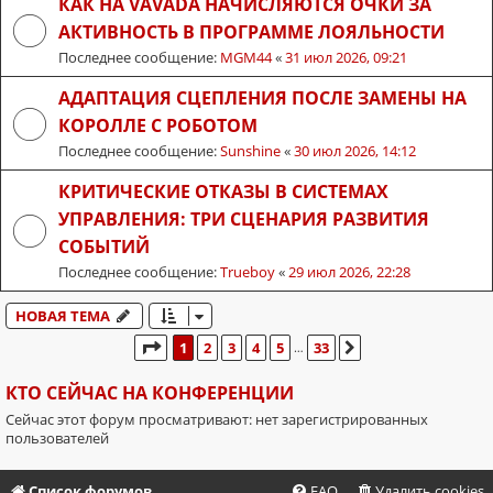
КАК НА VAVADA НАЧИСЛЯЮТСЯ ОЧКИ ЗА
АКТИВНОСТЬ В ПРОГРАММЕ ЛОЯЛЬНОСТИ
Последнее сообщение:
MGM44
«
31 июл 2026, 09:21
АДАПТАЦИЯ СЦЕПЛЕНИЯ ПОСЛЕ ЗАМЕНЫ НА
КОРОЛЛЕ С РОБОТОМ
Последнее сообщение:
Sunshine
«
30 июл 2026, 14:12
КРИТИЧЕСКИЕ ОТКАЗЫ В СИСТЕМАХ
УПРАВЛЕНИЯ: ТРИ СЦЕНАРИЯ РАЗВИТИЯ
СОБЫТИЙ
Последнее сообщение:
Trueboy
«
29 июл 2026, 22:28
НОВАЯ ТЕМА
СТРАНИЦА
1
ИЗ
33
1
2
3
4
5
33
СЛЕД.
…
КТО СЕЙЧАС НА КОНФЕРЕНЦИИ
Сейчас этот форум просматривают: нет зарегистрированных
пользователей
Список форумов
FAQ
Удалить cookies