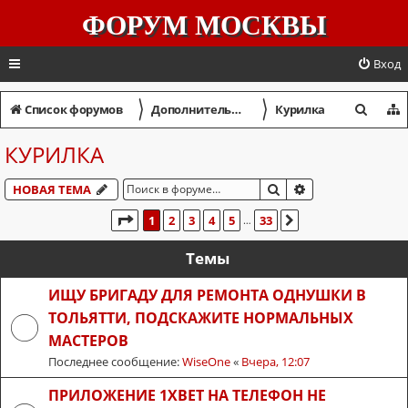
ФОРУМ МОСКВЫ
Вход
〉
〉
П
Список форумов
Дополнительный форум
Курилка
о
КУРИЛКА
и
с
ПОИСК
РАСШИРЕННЫЙ
НОВАЯ ТЕМА
к
СТРАНИЦА
1
ИЗ
33
1
2
3
4
5
33
СЛЕД.
…
Темы
ИЩУ БРИГАДУ ДЛЯ РЕМОНТА ОДНУШКИ В
ТОЛЬЯТТИ, ПОДСКАЖИТЕ НОРМАЛЬНЫХ
МАСТЕРОВ
Последнее сообщение:
WiseOne
«
Вчера, 12:07
ПРИЛОЖЕНИЕ 1XBET НА ТЕЛЕФОН НЕ