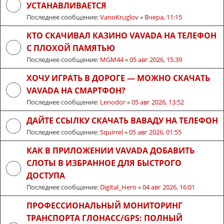
УСТАНАВЛИВАЕТСЯ
Последнее сообщение:
VanoKruglov
«
Вчера, 11:15
КТО СКАЧИВАЛ КАЗИНО VAVADA НА ТЕЛЕФОН
С ПЛОХОЙ ПАМЯТЬЮ
Последнее сообщение:
MGM44
«
05 авг 2026, 15:39
ХОЧУ ИГРАТЬ В ДОРОГЕ — МОЖНО СКАЧАТЬ
VAVADA НА СМАРТФОН?
Последнее сообщение:
Lenodor
«
05 авг 2026, 13:52
ДАЙТЕ ССЫЛКУ СКАЧАТЬ ВАВАДУ НА ТЕЛЕФОН
Последнее сообщение:
Squirrel
«
05 авг 2026, 01:55
КАК В ПРИЛОЖЕНИИ VAVADA ДОБАВИТЬ
СЛОТЫ В ИЗБРАННОЕ ДЛЯ БЫСТРОГО
ДОСТУПА
Последнее сообщение:
Digital_Hero
«
04 авг 2026, 16:01
ПРОФЕССИОНАЛЬНЫЙ МОНИТОРИНГ
ТРАНСПОРТА ГЛОНАСС/GPS: ПОЛНЫЙ