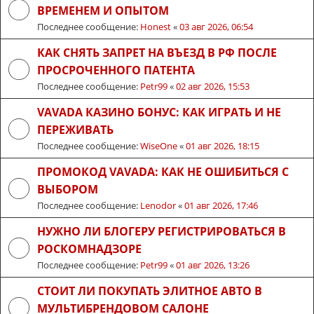
ВРЕМЕНЕМ И ОПЫТОМ
Последнее сообщение:
Honest
«
03 авг 2026, 06:54
КАК СНЯТЬ ЗАПРЕТ НА ВЪЕЗД В РФ ПОСЛЕ
ПРОСРОЧЕННОГО ПАТЕНТА
Последнее сообщение:
Petr99
«
02 авг 2026, 15:53
VAVADA КАЗИНО БОНУС: КАК ИГРАТЬ И НЕ
ПЕРЕЖИВАТЬ
Последнее сообщение:
WiseOne
«
01 авг 2026, 18:15
ПРОМОКОД VAVADA: КАК НЕ ОШИБИТЬСЯ С
ВЫБОРОМ
Последнее сообщение:
Lenodor
«
01 авг 2026, 17:46
НУЖНО ЛИ БЛОГЕРУ РЕГИСТРИРОВАТЬСЯ В
РОСКОМНАДЗОРЕ
Последнее сообщение:
Petr99
«
01 авг 2026, 13:26
СТОИТ ЛИ ПОКУПАТЬ ЭЛИТНОЕ АВТО В
МУЛЬТИБРЕНДОВОМ САЛОНЕ