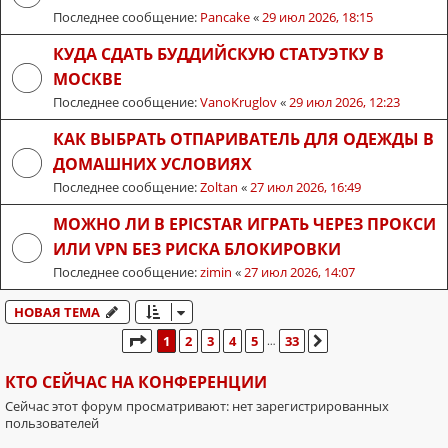
Последнее сообщение:
Pancake
«
29 июл 2026, 18:15
КУДА СДАТЬ БУДДИЙСКУЮ СТАТУЭТКУ В
МОСКВЕ
Последнее сообщение:
VanoKruglov
«
29 июл 2026, 12:23
КАК ВЫБРАТЬ ОТПАРИВАТЕЛЬ ДЛЯ ОДЕЖДЫ В
ДОМАШНИХ УСЛОВИЯХ
Последнее сообщение:
Zoltan
«
27 июл 2026, 16:49
МОЖНО ЛИ В EPICSTAR ИГРАТЬ ЧЕРЕЗ ПРОКСИ
ИЛИ VPN БЕЗ РИСКА БЛОКИРОВКИ
Последнее сообщение:
zimin
«
27 июл 2026, 14:07
НОВАЯ ТЕМА
СТРАНИЦА
1
ИЗ
33
1
2
3
4
5
33
СЛЕД.
…
КТО СЕЙЧАС НА КОНФЕРЕНЦИИ
Сейчас этот форум просматривают: нет зарегистрированных
пользователей