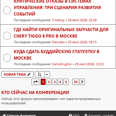
КРИТИЧЕСКИЕ ОТКАЗЫ В СИСТЕМАХ
УПРАВЛЕНИЯ: ТРИ СЦЕНАРИЯ РАЗВИТИЯ
СОБЫТИЙ
Последнее сообщение:
Trueboy
«
29 июл 2026, 22:28
ГДЕ НАЙТИ ОРИГИНАЛЬНЫЕ ЗАПЧАСТИ ДЛЯ
CHERY TIGGO 8 PRO В МОСКВЕ
Последнее сообщение:
Pancake
«
29 июл 2026, 18:15
КУДА СДАТЬ БУДДИЙСКУЮ СТАТУЭТКУ В
МОСКВЕ
Последнее сообщение:
VanoKruglov
«
29 июл 2026, 12:23
НОВАЯ ТЕМА
СТРАНИЦА
1
ИЗ
33
1
2
3
4
5
33
СЛЕД.
…
КТО СЕЙЧАС НА КОНФЕРЕНЦИИ
Сейчас этот форум просматривают: нет зарегистрированных
пользователей
Список форумов
FAQ
Удалить cookies