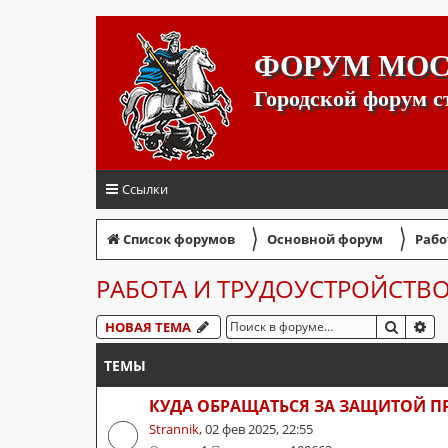
ФОРУМ МО
Городской форум 
Ссылки
〉
〉
Список форумов
Основной форум
Рабо
РАБОТА И ТРУДОУСТРОЙСТВ
ПОИСК
РА
НОВАЯ ТЕМА
ТЕМЫ
КУДА ОБРАЩАТЬСЯ ЗА ЗАЩИТОЙ ПР
Strannik
,
02 фев 2025, 22:55