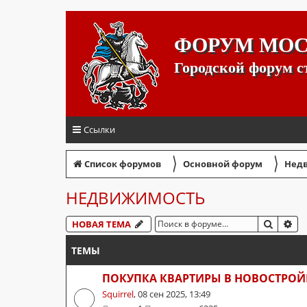
ФОРУМ МО
Городской форум 
Ссылки
〉
〉
Список форумов
Основной форум
Недв
НЕДВИЖИМОСТЬ
ПОИСК
РА
НОВАЯ ТЕМА
ТЕМЫ
ПОКУПКА КВАРТИРЫ В НОВОСТРОЙ
Squirrel
,
08 сен 2025, 13:49