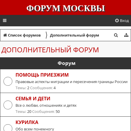
ФОРУМ МОСКВЫ
Вход
〉
П
Список форумов
Дополнительный форум
о
ДОПОЛНИТЕЛЬНЫЙ ФОРУМ
и
с
Форум
к
ПОМОЩЬ ПРИЕЗЖИМ
Правовые аспекты миграции и пересечения границы России
Темы:
2
Сообщения:
4
СЕМЬЯ И ДЕТИ
Все о любви, отношениях и детях
Темы:
20
Сообщения:
50
КУРИЛКА
Обо всем понемногу