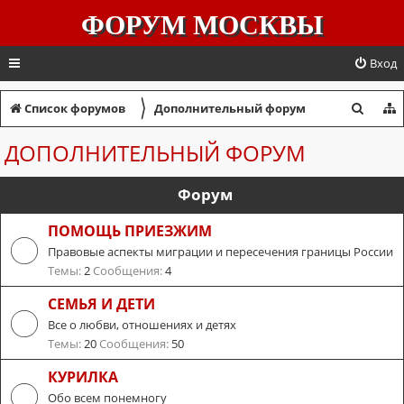
ФОРУМ МОСКВЫ
Вход
〉
П
Список форумов
Дополнительный форум
о
ДОПОЛНИТЕЛЬНЫЙ ФОРУМ
и
с
Форум
к
ПОМОЩЬ ПРИЕЗЖИМ
Правовые аспекты миграции и пересечения границы России
Темы:
2
Сообщения:
4
СЕМЬЯ И ДЕТИ
Все о любви, отношениях и детях
Темы:
20
Сообщения:
50
КУРИЛКА
Обо всем понемногу