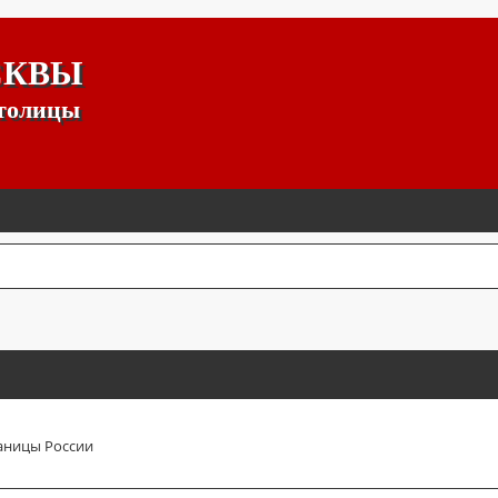
СКВЫ
столицы
аницы России