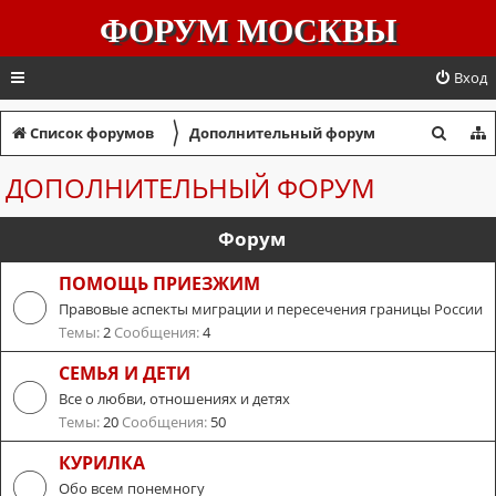
ФОРУМ МОСКВЫ
Вход
〉
П
Список форумов
Дополнительный форум
о
ДОПОЛНИТЕЛЬНЫЙ ФОРУМ
и
с
Форум
к
ПОМОЩЬ ПРИЕЗЖИМ
Правовые аспекты миграции и пересечения границы России
Темы:
2
Сообщения:
4
СЕМЬЯ И ДЕТИ
Все о любви, отношениях и детях
Темы:
20
Сообщения:
50
КУРИЛКА
Обо всем понемногу