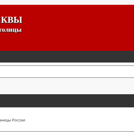
СКВЫ
столицы
аницы России