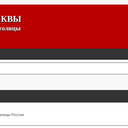
СКВЫ
столицы
аницы России