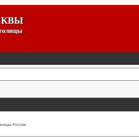
СКВЫ
столицы
аницы России