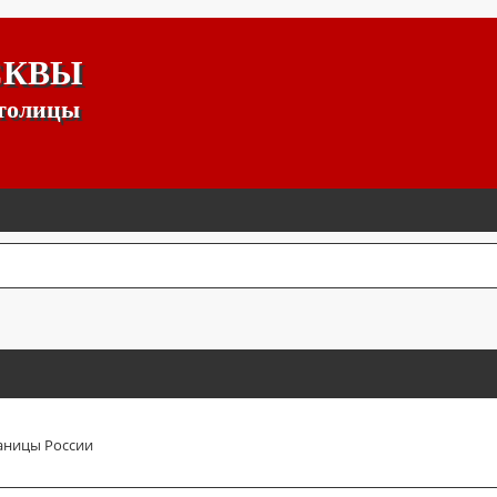
СКВЫ
столицы
аницы России