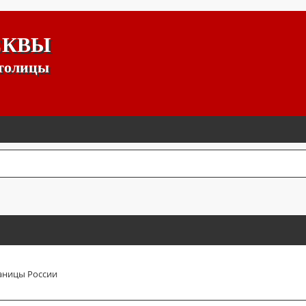
СКВЫ
столицы
аницы России