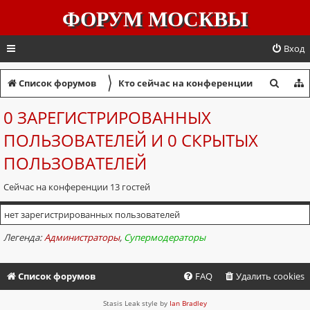
ФОРУМ МОСКВЫ
Вход
〉
П
Список форумов
Кто сейчас на конференции
о
0 ЗАРЕГИСТРИРОВАННЫХ
и
ПОЛЬЗОВАТЕЛЕЙ И 0 СКРЫТЫХ
с
ПОЛЬЗОВАТЕЛЕЙ
к
Сейчас на конференции 13 гостей
нет зарегистрированных пользователей
Легенда:
Администраторы
,
Супермодераторы
Список форумов
FAQ
Удалить cookies
Stasis Leak style by
Ian Bradley