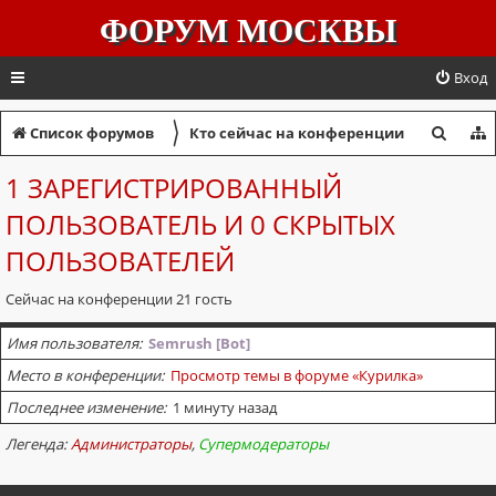
ФОРУМ МОСКВЫ
Вход
〉
П
Список форумов
Кто сейчас на конференции
о
1 ЗАРЕГИСТРИРОВАННЫЙ
и
ПОЛЬЗОВАТЕЛЬ И 0 СКРЫТЫХ
с
ПОЛЬЗОВАТЕЛЕЙ
к
Сейчас на конференции 21 гость
Имя пользователя
Semrush [Bot]
Место в конференции
Просмотр темы в форуме «Курилка»
Последнее изменение
1 минуту назад
Легенда:
Администраторы
,
Супермодераторы