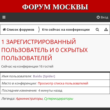
ФОРУМ МОСКВЫ
Вход
〉
П
Список форумов
Кто сейчас на конференции
о
1 ЗАРЕГИСТРИРОВАННЫЙ
и
ПОЛЬЗОВАТЕЛЬ И 0 СКРЫТЫХ
с
ПОЛЬЗОВАТЕЛЕЙ
к
Сейчас на конференции 16 гостей
Имя пользователя
Baidu [Spider]
Место в конференции
Просмотр списка пользователей
Последнее изменение
4 минуты назад
Легенда:
Администраторы
,
Супермодераторы