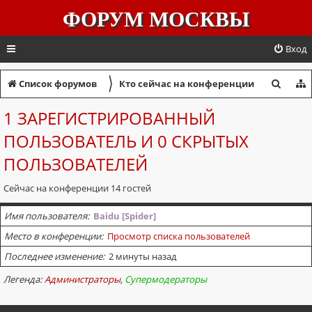
ФОРУМ МОСКВЫ
Вход
〉
П
Список форумов
Кто сейчас на конференции
о
1 ЗАРЕГИСТРИРОВАННЫЙ
и
ПОЛЬЗОВАТЕЛЬ И 0 СКРЫТЫХ
с
ПОЛЬЗОВАТЕЛЕЙ
к
Сейчас на конференции 14 гостей
Имя пользователя
Baidu [Spider]
Место в конференции
Просмотр списка пользователей
Последнее изменение
2 минуты назад
Легенда:
Администраторы
,
Супермодераторы