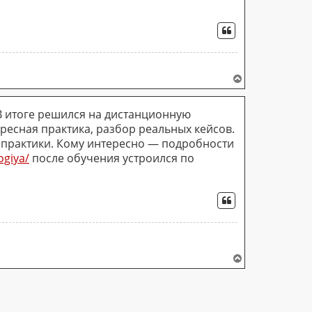
ЦИТАТА
В
е
р
 В итоге решился на дистанционную
н
у
ресная практика, разбор реальных кейсов.
т
 практики. Кому интересно — подробности
ь
ogiya/
после обучения устроился по
с
я
к
н
ЦИТАТА
а
ч
а
л
у
В
е
р
н
у