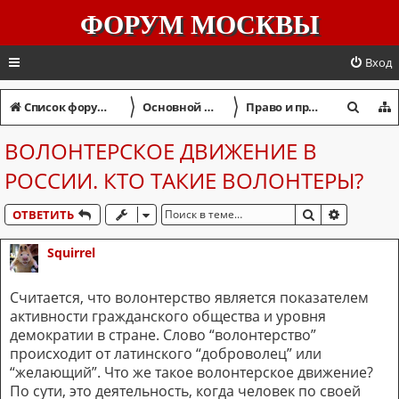
ФОРУМ МОСКВЫ
Вход
〉
〉
П
Список форумов
Основной форум
Право и правопорядок
о
ВОЛОНТЕРСКОЕ ДВИЖЕНИЕ В
и
РОССИИ. КТО ТАКИЕ ВОЛОНТЕРЫ?
с
к
ПОИСК
РАСШИР
ОТВЕТИТЬ
Squirrel
Считается, что волонтерство является показателем
активности гражданского общества и уровня
демократии в стране. Слово “волонтерство”
происходит от латинского “доброволец” или
“желающий”. Что же такое волонтерское движение?
По сути, это деятельность, когда человек по своей