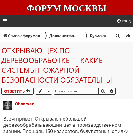
ФОРУМ МОСКВЫ
Вход
〉
〉
П
Список форумов
Дополнительный форум
Курилка
о
ОТКРЫВАЮ ЦЕХ ПО
и
ДЕРЕВООБРАБОТКЕ — КАКИЕ
с
СИСТЕМЫ ПОЖАРНОЙ
к
БЕЗОПАСНОСТИ ОБЯЗАТЕЛЬНЫ
ПОИСК
РАСШИР
ОТВЕТИТЬ
Observer
Всем привет. Открываю небольшой
деревообрабатывающий цех в производственном
здании. Площадь 150 квадратов, будут станки, опилки,