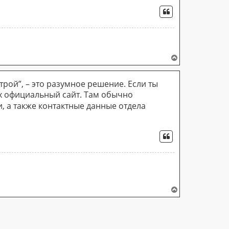
ЦИТАТА
В
е
р
трой”, – это разумное решение. Если ты
н
у
их официальный сайт. Там обычно
т
, а также контактные данные отдела
ь
с
я
ЦИТАТА
к
н
а
ч
а
л
у
В
е
р
н
у