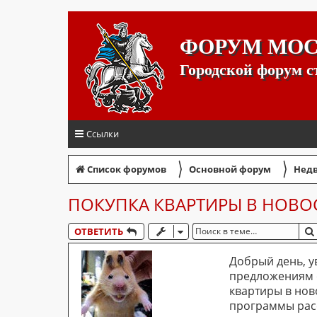
ФОРУМ МО
Городской форум 
Ссылки
〉
〉
Список форумов
Основной форум
Недв
ПОКУПКА КВАРТИРЫ В НОВО
ОТВЕТИТЬ
Добрый день, у
предложениям о
квартиры в нов
программы расс