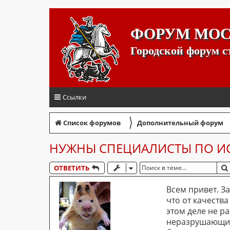
ФОРУМ МО
Городской форум 
Ссылки
〉
Список форумов
Дополнительный форум
НУЖНЫ СПЕЦИАЛИСТЫ ПО И
ОТВЕТИТЬ
Всем привет. З
что от качеств
этом деле не р
неразрушающим 