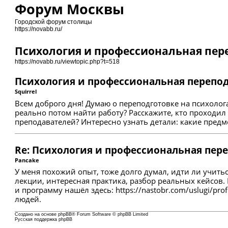
Форум Москвы
Городской форум столицы
https://novabb.ru/
Психология и профессиональная пер
https://novabb.ru/viewtopic.php?t=518
Психология и профессиональная перепод
Squirrel
Всем доброго дня! Думаю о переподготовке на психолог
реально потом найти работу? Расскажите, кто проходи
преподавателей? Интересно узнать детали: какие предм
Re: Психология и профессиональная пер
Pancake
У меня похожий опыт, тоже долго думал, идти ли учить
лекции, интересная практика, разбор реальных кейсов
и программу нашёл здесь:
https://nastobr.com/uslugi/profe
людей.
Создано на основе
phpBB
® Forum Software © phpBB Limited
Русская поддержка phpBB