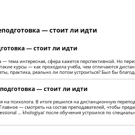
еподготовка — стоит ли идти
готовка — стоит ли идти
а — тема интересная, сфера кажется перспективной. Но пер
л такие курсы — как проходила учёба, чем отличаются дист
еты, практика, реально ли потом устроиться? Был бы благо
еподготовка — стоит ли идти
ся на психолога. В итоге решился на дистанционную перепо
. Главное — смотреть на состав преподавателей, чтобы пре
ssional ... khologiya/
после обучения устроился по специаль