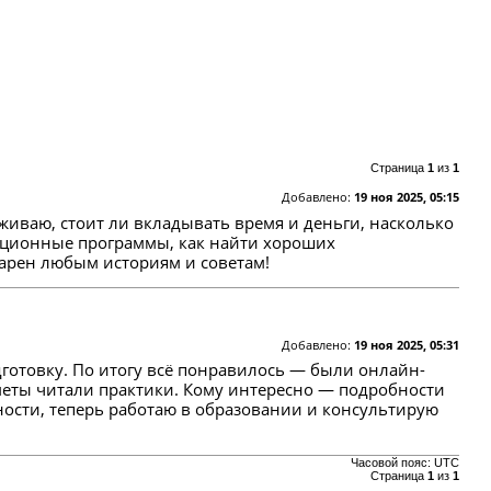
Страница
1
из
1
Добавлено:
19 ноя 2025, 05:15
еживаю, стоит ли вкладывать время и деньги, насколько
анционные программы, как найти хороших
дарен любым историям и советам!
Добавлено:
19 ноя 2025, 05:31
дготовку. По итогу всё понравилось — были онлайн-
дметы читали практики. Кому интересно — подробности
ности, теперь работаю в образовании и консультирую
Часовой пояс:
UTC
Страница
1
из
1