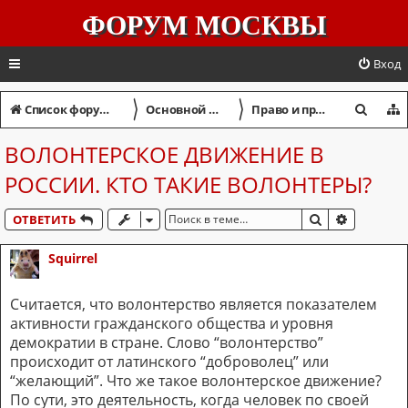
ФОРУМ МОСКВЫ
Вход
〉
〉
П
Список форумов
Основной форум
Право и правопорядок
о
ВОЛОНТЕРСКОЕ ДВИЖЕНИЕ В
и
РОССИИ. КТО ТАКИЕ ВОЛОНТЕРЫ?
с
к
ПОИСК
РАСШИР
ОТВЕТИТЬ
Squirrel
Считается, что волонтерство является показателем
активности гражданского общества и уровня
демократии в стране. Слово “волонтерство”
происходит от латинского “доброволец” или
“желающий”. Что же такое волонтерское движение?
По сути, это деятельность, когда человек по своей