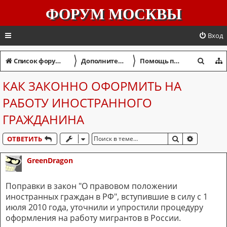
ФОРУМ МОСКВЫ
Вход
〉
〉
П
Список форумов
Дополнительный форум
Помощь приезжим
о
КАК ЗАКОННО ОФОРМИТЬ НА
и
РАБОТУ ИНОСТРАННОГО
с
ГРАЖДАНИНА
к
ПОИСК
РАСШИР
ОТВЕТИТЬ
GreenDragon
Поправки в закон "О правовом положении
иностранных граждан в РФ", вступившие в силу с 1
июля 2010 года, уточнили и упростили процедуру
оформления на работу мигрантов в России.