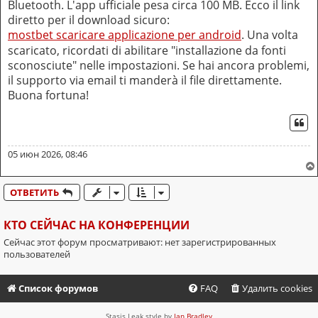
Bluetooth. L'app ufficiale pesa circa 100 MB. Ecco il link
diretto per il download sicuro:
mostbet scaricare applicazione per android
. Una volta
scaricato, ricordati di abilitare "installazione da fonti
sconosciute" nelle impostazioni. Se hai ancora problemi,
il supporto via email ti manderà il file direttamente.
Buona fortuna!
ЦИ
05 июн 2026, 08:46
ОТВЕТИТЬ
КТО СЕЙЧАС НА КОНФЕРЕНЦИИ
Сейчас этот форум просматривают: нет зарегистрированных
пользователей
Список форумов
FAQ
Удалить cookies
Stasis Leak style by
Ian Bradley