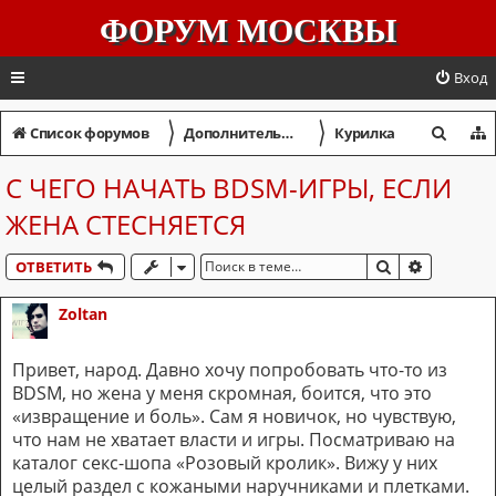
ФОРУМ МОСКВЫ
Вход
〉
〉
П
Список форумов
Дополнительный форум
Курилка
о
С ЧЕГО НАЧАТЬ BDSM-ИГРЫ, ЕСЛИ
и
ЖЕНА СТЕСНЯЕТСЯ
с
к
ПОИСК
РАСШИР
ОТВЕТИТЬ
Zoltan
Привет, народ. Давно хочу попробовать что-то из
BDSM, но жена у меня скромная, боится, что это
«извращение и боль». Сам я новичок, но чувствую,
что нам не хватает власти и игры. Посматриваю на
каталог секс-шопа «Розовый кролик». Вижу у них
целый раздел с кожаными наручниками и плетками.