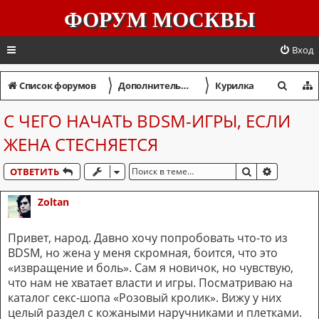
ФОРУМ МОСКВЫ
Вход
〉
〉
П
Список форумов
Дополнительный форум
Курилка
о
С ЧЕГО НАЧАТЬ BDSM-ИГРЫ, ЕСЛИ
и
ЖЕНА СТЕСНЯЕТСЯ
с
к
ПОИСК
РАСШИР
ОТВЕТИТЬ
Zoltan
Привет, народ. Давно хочу попробовать что-то из
BDSM, но жена у меня скромная, боится, что это
«извращение и боль». Сам я новичок, но чувствую,
что нам не хватает власти и игры. Посматриваю на
каталог секс-шопа «Розовый кролик». Вижу у них
целый раздел с кожаными наручниками и плетками.