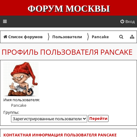
ФОРУМ МОСКВЫ
Вход
〉
〉
П
Список форумов
Пользователи
Pancake
о
ПРОФИЛЬ ПОЛЬЗОВАТЕЛЯ PANCAKE
и
с
к
Имя пользователя:
Pancake
Группы:
КОНТАКТНАЯ ИНФОРМАЦИЯ ПОЛЬЗОВАТЕЛЯ PANCAKE